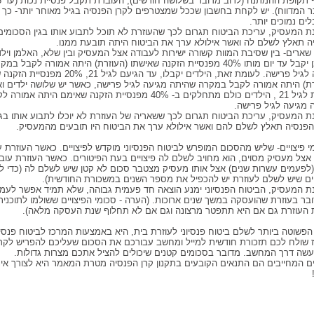
 המדווח). יש לקחת בחשבון שככל שמצטרפים לקרן הפנסיה בגיל מאוחר יותר- כך 
ם נמוכים יותר.
ת המעסיק, עריכת הביטוח תגרום לכך שהעוזרת לא תוכל לתבוע אותו בגין הסכומים
ה תאלץ לשלם לה ואשר אילולא ערך את הביטוח היתה תובעת ממנו.
שארים- בין שסיבת המוות קשורה ישירות לעבודה אצל המעסיק ובין שלא, האלמן וילד
האלמן יקבל עד יום מותו 40% מפנסיית הזקנה שאישתו (העוזרת) היתה אמורה לקבל
מגיעה לגיל פרישה. לעומת זאת, הילדים יקבלו, עד הגיעם לגיל 21,
רת) היתה אמורה לקבל במקרה שהיתה מגיעה לגיל פרישה, כאשר יש שלושה ילדים ואף
מתחת לגיל 21 , הילדים כולם מתחלקים ב- 40% מפנסיית הזקנה שאימם הית
 מגיעה לגיל פרישה.
 המעסיק, עריכת הביטוח תגרום לכך ששאריה של העוזרת לא יוכלו לתבוע אותו בגי
הפנסיה תאלץ לשלם להם ואשר אילולא ערך את הביטוח היו תובעים מהמעסיק.
 פיצויים- שליש מהסכום המופרש לביטוח הפנסיוני מוקדש לפיצויים. כאשר העוזרת ע
אצל מעסיק מסוים, הוא מחויב לשלם לה פיצויים בעת הפיטורים. כאשר העוזרת עוב
(לפעמים עשרות שנים) אצל אותו מעסיק מצטבר סכום לא קטן שיש לשלם לה (כדי 
יים שיש לשלם לעוזרת יש להכפיל את מספר השנים במשכורת החודשית).
ת המעסיק, הביטוח הפנסיוני ימנע הוצאה חד פעמית גבוהה, שלא תמיד אפשר לעמוד
ר בעוזרת שהועסקה במשך שנים ארוכות. (הערה - סכומי הפיצויים ששולמו לתוכנית 
 העוזרת גם אם היא תתפטר מרצונה וגם אם לא תחלוף שנת העסקה מלאה).
פשוטה ביותר לשלם ביטוח פנסיוני לעוזרת בית, היא באמצעות המרכז לביטוח פנסי
 שולח לכם תזכורת חודשית למייל ומחשב עבורכם את הסכום שעליכם להפריש לקרן
עשה דרך המחשב. מדובר בסכומים קטנים שיכולים להציל אתכם מצרות גדולות.
ם המחייבים הם התנאים הקובעים בתקנון קרן הפנסיה מטרת המאמר היא לצורך אינ