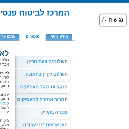
המרכז לביטוח פנסי
נגישות
מידע נוסף
מאמרים
כתבו עלינ
לא 
כולנו 
תשלומים בעת הריון
אבל לע
לא רק
תשלום לקרן בתאונה
ביטוח 
החוק קיים כבר מ
סנקציות כנגד מעסיקים
יתרונ
החוק נ
תמרור אזהרה למעסיקים
פנסיה
חשוב ל
פנסיה בקליק
עבודה,
ביטוח 
חוק אכיפת דיני עבודה
שלא, 