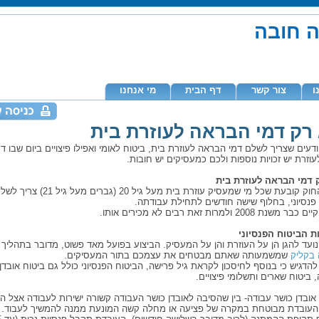
ה חובה
ו
צור קשר
דף הבית
מי אנחנו
רק דמי הבראה לעוזרת בית
יודעים שצריך לשלם דמי הבראה לעוזרת בית, ביטוח לאומי ואפילו פיצויים ביום שבו דר
וזרת יש זכויות נוספות ולכם כמעסיקים יש חובות.
 דמי הבראה לעוזרת בית
לשון החוק קובעת שכל מי שמעסיק עוזרת בית מעל גיל 0
פנסיוני, בחלוף שישה חודשים לתחילת עבודתה.
שנת 2008 ולמרות זאת רבים לא מכירים אותו.
ות הביטוח הפנסיוני
ועד להגן הן על העוזרת והן על המעסיק. הביצוע בפועל מאד פשוט, מדובר בתהליך
 בקליק
שמשמעותה שאתם מבטחים את עצמכם בתור המעסיקים.
הדגיש כי בנוסף לחיסכון לקראת גיל פרישה, הביטוח הפנסיוני כולל גם ביטוח אובדן
 ביטוח שארים ותשלומי פיצויים.
אובדן כושר עבודה- בין שהסיבה לאובדן כושר העבודה קשורה ישירות לעבודה אצל המ
העובדת מבוטחת במקרה של פציעה או מחלה קשה המונעת ממנה להמשיך לעבוד.