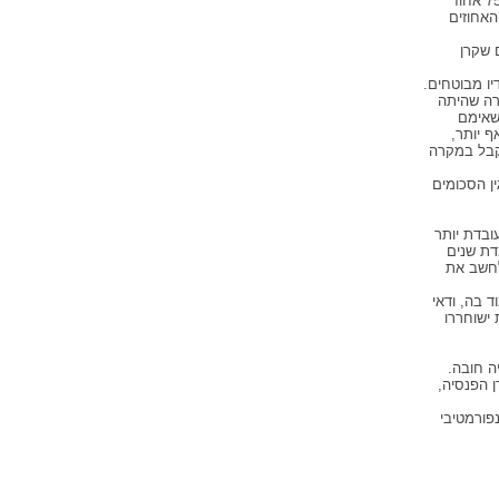
בחלוף תקופת ההמתנה (לרוב מדובר בשלושה חודשים), העובדת תקבל פנסיית נכות (עד 75 אחוז
האחוזים
 שקרן
יו מבוטחים.
 במקרה שהיתה
 20% מפנסיית הזקנה שאימם
 יותר,
ה אמורה לקבל במקרה
ן הסכומים
ובדת יותר
דת שנים
לחשב את
 בה, ודאי
ישוחררו
ה חובה.
 הפנסיה,
פורמטיבי