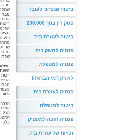
מהשכר
ביטוח פנסיוני לעובד
שמקבלי
מבחינ
הפנסי
פסק דין בסך 200,000
ביטוח 
ביטוח לעוזרת בית
(העוז
שהיתה
פנסיה למשק בית
מבחינת
שקרן 
פנסיה למטפלת
תשלומי
משנה 
רבות 
לא רק דמי הבראה!
הפיצו
מבחינ
כשמדוב
פנסיה לעוזרת בית
לטובת
הדרך ה
ביטוח למטפלת
המרכז
הכל נ
התנאי
פנסיה חובה למעסיק
בלבד!
זכויות של עוזרת בית