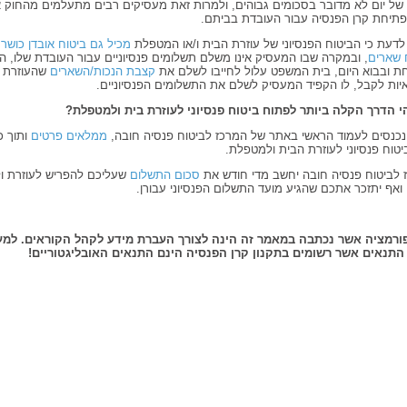
 של יום לא מדובר בסכומים גבוהים, ולמרות זאת מעסיקים רבים מתעלמים מהחוק א
פתיחת קרן הפנסיה עבור העובדת בביתם.
לדעת כי הביטוח הפנסיוני של עוזרת הבית ו/או המטפלת
מכיל גם ביטוח אובדן כושר
 שארים
, ובמקרה שבו המעסיק אינו משלם תשלומים פנסיוניים עבור העובדת שלו, ה
ת ובבוא היום, בית המשפט עלול לחייבו לשלם את
קצבת הנכות/השארים
שהעוזרת 
איות לקבל, לו הקפיד המעסיק לשלם את התשלומים הפנסיוניים.
י הדרך הקלה ביותר לפתוח ביטוח פנסיוני לעוזרת בית ולמטפלת?
נכנסים לעמוד הראשי באתר של המרכז לביטוח פנסיה חובה,
ממלאים פרטים
ותוך כ
טוח פנסיוני לעוזרת הבית ולמטפלת.
 לביטוח פנסיה חובה יחשב מדי חודש את
סכום התשלום
שעליכם להפריש לעוזרת ו
ואף יתזכר אתכם שהגיע מועד התשלום הפנסיוני עבורן.
ורמציה אשר נכתבה במאמר זה הינה לצורך העברת מידע לקהל הקוראים. למע
התנאים אשר רשומים בתקנון קרן הפנסיה הינם התנאים האובליגטוריים!