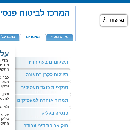
המרכז לביטוח פנסי
נגישות
מידע נוסף
מאמרים
כתבו עלינ
על 
מדי ח
תשלומים בעת הריון
פנסיה
התשלו
תשלום לקרן בתאונה
כבר שנ
מעסיקי
השקט 
סנקציות כנגד מעסיקים
להקפי
תמרור אזהרה למעסיקים
ולא מד
פנסיה בקליק
על-פי
החיסכו
חוק אכיפת דיני עבודה