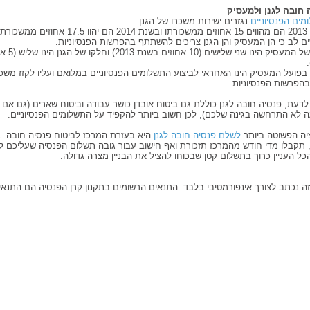
 חובה לגנן ולמעסיק
ים הפנסיוניים
נגזרים ישירות משכרו של הגנן.
ממשכורתו.
ם לב כי הן המעסיק והן הגנן צריכים להשתתף בהפרשות הפנסיוניות.
חלקו של המעסיק 
פועל המעסיק הינו האחראי לביצוע התשלומים הפנסיוניים במלואם ועליו לקזז משכ
הפרשות הפנסיוניות.
דעת, פנסיה חובה לגנן כוללת גם ביטוח אובדן כושר עבודה וביטוח שארים (גם אם
ה לא התרחשה בגינה שלכם), לכן חשוב ביותר להקפיד על התשלומים הפנסיוניים.
יה הפשוטה ביותר
לשלם פנסיה חובה לגנן
היא בעזרת המרכז לביטוח פנסיה חובה. 
, תקבלו מדי חודש מהמרכז תזכורת ואף חישוב עבור גובה תשלום הפנסיה שעליכם ל
ל העניין כרוך בתשלום קטן שבכוחו להציל את הבניין מצרה גדולה.
ה נכתב לצורך אינפורמטיבי בלבד. התנאים הרשומים בתקנון קרן הפנסיה הם התנאי