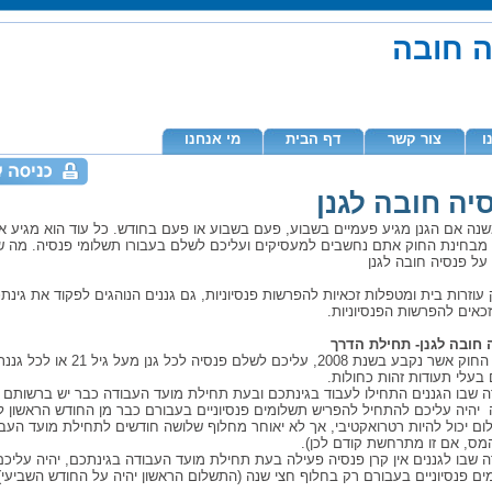
ה חובה
ו
צור קשר
דף הבית
מי אנחנו
יה חובה לגנן
נה אם הגנן מגיע פעמיים בשבוע, פעם בשבוע או פעם בחודש. כל עוד הוא מגיע אל
 מבחינת החוק אתם נחשבים למעסיקים ועליכם לשלם בעבורו תשלומי פנסיה. מה 
על פנסיה חובה לגנן
עוזרות בית ומטפלות זכאיות להפרשות פנסיוניות, גם גננים הנוהגים לפקוד את גינ
כאים להפרשות הפנסיוניות.
 חובה לגנן- תחילת הדרך
בעלי תעודות זהות כחולות.
 שבו הגננים התחילו לעבוד בגינתכם ובעת תחילת מועד העבודה כבר יש ברשותם ק
 יהיה עליכם להתחיל להפריש תשלומים פנסיוניים בעבורם כבר מן החודש הראשון 
ום יכול להיות רטרואקטיבי, אך לא יאוחר מחלוף שלושה חודשים לתחילת מועד העב
מס, אם זו מתרחשת קודם לכן).
 שבו לגננים אין קרן פנסיה פעילה בעת תחילת מועד העבודה בגינתכם, יהיה עליכ
ם פנסיוניים בעבורם רק בחלוף חצי שנה (התשלום הראשון יהיה על החודש השביעי)