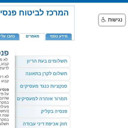
המרכז לביטוח פנסי
נגישות
מידע נוסף
מאמרים
כתבו עלינ
פנס
לא מש
תשלומים בעת הריון
קבוע,
לדעת 
תשלום לקרן בתאונה
לא רק 
קבוע ז
סנקציות כנגד מעסיקים
פנסיה
שהינם 
תמרור אזהרה למעסיקים
במקרה
פעילה
פנסיה בקליק
(התשל
שנת ה
במקרה
חוק אכיפת דיני עבודה
תשלומי