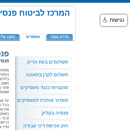
המרכז לביטוח פנסי
נגישות
מידע נוסף
מאמרים
כתבו עלינ
פנס
פנסי
תשלומים בעת הריון
מאחר 
תשלום לקרן בתאונה
המערכ
בלחיצ
סנקציות כנגד מעסיקים
שינוי 
אוטומט
תמרור אזהרה למעסיקים
על מנ
בכל ת
את שכר
פנסיה בקליק
באופן 
ובכך 
הרישו
חוק אכיפת דיני עבודה
נציין 