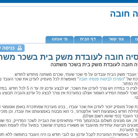
ה חובה
ו
צור קשר
דף הבית
מי אנחנו
יה חובה לעובדת משק בית בשכר משת
ה חובה לעובדת משק בית בשכר משתנה
ועובדי משק הבית עובדים על פי שכר שעתי, שכרם משתנה מחודש לחודש.
ת של "
המרכז לביטוח פנסיה חובה
" מאפשרת לכל מעסיק לעדכן את שכר העובד מי
ת כפתור.
חשוב לציין כי במידה ויש צורך לעדכן את השכר, יש לבצע עדכו
בשכר לעומת המידע השמור אצלנו במערכת אין צורך לבצע כל עדכון והגביה תבוצע ב
י.
ת שכל מעסיק יזכור לעדכן את שכר עובדו , בנינו מערכת שמתזכרת באופן אוטומטי
חילת חודש באמצעות דואר אלקטרוני, כי הוא מבטח באמצעותנו את עובדו, וכן מזכי
 העובד (כפי שהוא רשום אצלנו).
זה, אנו מונעים תשלום גבוה/נמוך מידיי ומתאימים את הגבייה לשכר המדוייק, כפי שש
מונעים תביעות עתידיות מהעובד או משאריו במקרה שהשכר בפועל עלה לעומת הש
ם למערכת.
עוד כי באפשרות המערכת לקבל עדכון גם לגבי חודש בו היה העובד בחופשה ללא תשלו