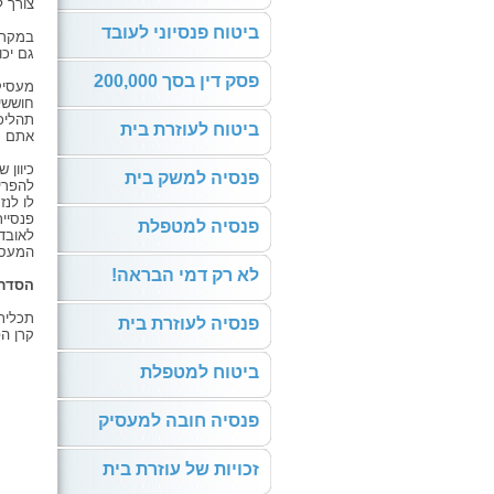
צורך 
ביטוח פנסיוני לעובד
במקרה
גם יכ
פסק דין בסך 200,000
מעסיק
חוששים
תהליכ
ביטוח לעוזרת בית
אתם ע
כיוון שמ
פנסיה למשק בית
להפרי
לו לנז
פנסיי
פנסיה למטפלת
לאובדן
המעסיק
לא רק דמי הבראה!
הסדר 
תכלית
פנסיה לעוזרת בית
קרן ה
ביטוח למטפלת
פנסיה חובה למעסיק
זכויות של עוזרת בית