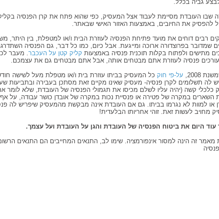
לבצע גביה בכלל.
 שבו העובדת מסיימת לעבוד אצל המעסיק, כפי שהוא פתח את קרן הפנסיה בקליק,
ול להפסיק את החיובים, באמצעות האזור האישי שבאתר.
ים רבים דוחים את מועד פתיחת הפנסיה לעוזרת הבית ו/או למטפלת, בין היתר, מש
 שמדובר בפרוצדורה ארוכה ומייגעת. אבל כיום, כמו כל דבר, גם הפנסיה השתדרגה 
ים מתישים ולפתוח בקלות תוכנית פנסיה באמצעות
קליק קטן על העכבר
. מעבר לכך
ורכים פנסיה לעוזרת אתם מבטחים אותה, אבל אתם מבטחים גם את עצמכם.
שנת 2008,
על-פי חוק
כל המעסיק בביתו עוזרת בית ו/או מטפלת מעל לשישה חודש
ש לה תשלומים לקרן פנסיה- מעסיק שאינו מקיים זאת מסתכן בעבירה ובתביעות שעל
ק כלכלי קשה (יהיה עליו לשלם מכיסו את תגמולי הפנסיה של העובדת, שלא לומר את
ת השארים במקרה של פטירה או פנסיית נכות במקרה של אובדן כושר עבודה, על אף
 או למוות לא נגרמו בביתו. גם אם העובדת אינה מבקשת מהמעסיק שיפריש לה פנסי
 מחויב לעשות זאת. זוהי אחריותו הבלעדית!
עוד היום את ביטוח הפנסיה של העובדת והגן על העובדת ועל עצמך.
 מאמר זה הינה למסור אינפורמציה. שימו לב, התנאים המחייבים הם התנאים הרשומ
פנסיה