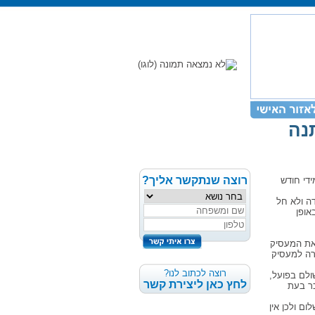
נה
רוצה שנתקשר אליך?
די חודש
ן זה עד ה 5 לכל חודש. במידה ולא חל
אופן
 את המעסיק
רה למעסיק
רוצה לכתוב לנו?
ולם בפועל,
לחץ כאן ליצירת קשר
כר בעת
ם ולכן אין