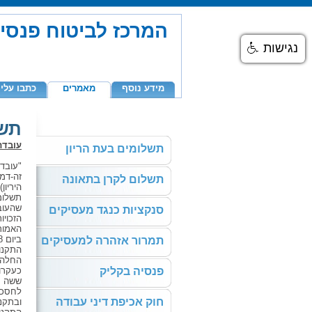
המרכז לביטוח פנסי
נגישות
מידע נוסף
מאמרים
כתבו עלינ
תשל
עובדת
תשלומים בעת הריון
זה-דמי
תשלום לקרן בתאונה
היריון
תשלומי
שהעוב
סנקציות כנגד מעסיקים
הזכויו
האמור
תמרור אזהרה למעסיקים
החלה 
פנסיה בקליק
כעקרו
ששה חו
לחסכון
חוק אכיפת דיני עבודה
ובתקנו