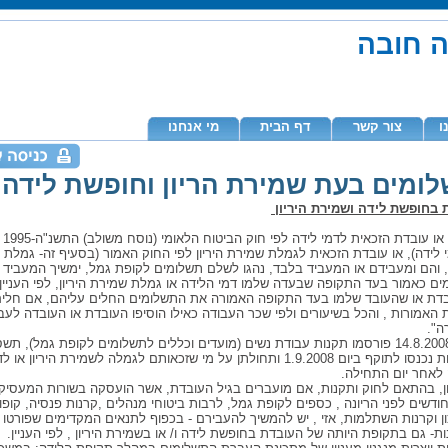
ה חובה
ו
צור קשר
דף הבית
מי אנחנו
ומים בעת שמירת הריון וחופשת לידה
 בחופשת לידה ושמירת היריון
"עובד א
 לידה), או עובדת הזכאית לגמלת שמירת היריון לפי החוק האמור (בסעיף זה- גמלת
), והם ומעבידם או המעביד בלבד, נהגו לשלם תשלומים לקופת גמל, ימשיך המעביד
ם כאמור בעד התקופה שבעדה שלמו דמי הלידה או גמלת שמירת היריון, לפי העניין,
דת או שהעובד שלמו בעד התקופה האמורה את התשלומים החלים עליהם, אם חלי
ת האמורות , והכל בשיעורים ולפי שכר העבודה כאילו הוסיפו העובדת או העובדה לע
ה".
התקנות נכנסו לתוקף ביום 1.9.2008 ותחולתן על מי שזכאותם לגמלה לשמירת היריון א
לאחר יום התחילה.
ן, בהתאם לחוק ותקנות, אם מועברים בגיל העובדת, אשר הועסקה בשורות המעסיק
דשים לפני הריונה , כספים לקופת גמל, לרבות ביטוחי מנהלים ,קרנות פנסיה, קופו
 וקרנות השתלמות, אזי , יש להמשיך להעבירם - בכפוף לתנאים המקדימים שפורטו 
ת- גם בתקופת היותה של העובדת בחופשת לידה ו/ או בשמירת היריון , לפי העניין.