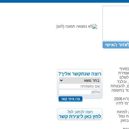
ו עובדת הזכאית לדמי לידה לפי חוק הביטוח הלאומי (נוסח משולב) התשנ"ה-1995 (סעיף
 שמירת
רוצה שנתקשר אליך?
 לשלם
 ובלבד
ם, להבטחת
בוד בתקופה
ביום 14.8.2008 פורסמו תקנות עבודת נשים (מועדים וכללים לתשלומים לקופת גמל), תשס"ח-2008
ו לדמי לידה
 לפחות
רוצה לכתוב לנו?
ת גמל
לחץ כאן ליצירת קשר
בחוק