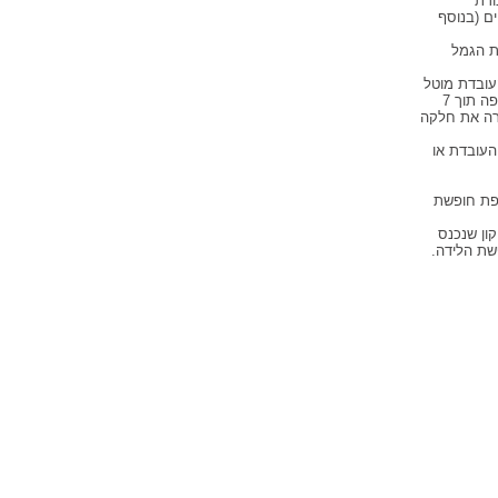
ורת
ם (בנוסף
ת הגמל
עובדת מוטל
להעביר למעביד את חלקה בתשלומים על ליום התשיעי בחודש ועל המעביד להעבירם לקופה תוך 7
רה את חלקה
עובדת או
ופת חופשת
ון שנכנס
שת הלידה.