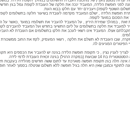
ת יוצרות מנגנון מעניין של מתכונת העברת התשלומים במהלך תקופת הלידה: במשכ
נה לפני חופשת הלידה, המעביד ינכה את חלקה של העובדת לקופת גמל בגין חודשיי
שלום השוטף לקופה) ויעבירם יחד עם חלקו בבוא העת.
יתרת חופשת הלידה , ישלם המעביד מקדמה לעובדת בשיעור חלקה בתשלומים לקופ
ר את הסכום במועד לקופה.
 זאת , במהלך שמירת היריון , על המעביד להעביר את תשלומיו במועד ,כאשר על ה
מקבלתם אצלו. המעביד אינו רשאי לעכב את חלקו בתשלומים אם העובדת לא העבי
מים.
קרה, שבו העובדת לא תשלם את חלקה , רשאי המעסיק, לקזז את החוב ממשכורת ה
י הפיטורים המגיעים לה.
צריך לעניין נציין , כי תקופת חופשת הלידה בגינה יש להעביר את הכספים היא תק
ת 14 שבועות (במקרה הרגיל) בגינה זכאית העובדת לדמי לידה.
 אינה חלה בגין תקופת חופשה מוארכת עד לתום ששה חודשים מהלידה בעקבות תיק
נה לתוקף וכמובן שאין היא חלה בגיל חופשה ללא תשלום שניטלה בסמוך לאחר חופ